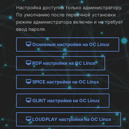
совместно с GM
Настройка доступна только администратору.
Ошибки RDP
Пример файла настрое
2.1.х
По умолчанию после первичной установки
Space Client
режим администратора включен и не требует
Ошибки SPICE
2.0.х
ввод пароля.
Ошибки GLINT
Основные настройки на ОС
Linux
RDP настройки на ОС
Linux
SPICE настройки на ОС
Linux
GLINT настройки на ОС
Linux
LOUDPLAY настройки на ОС
Linux