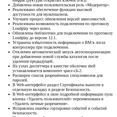
инфраструктуры открытых ключей (PKI).
Добавлена новая пользовательская роль «Модератор».
Реализовано обеспечение функции высокой
доступности для мультишлюза.
Улучшен процесс обновления версий зависимостей.
Реализована возможность подключения по протоколу
Loudplay через шлюз.
Обновлены библиотеки для подключения по протоколу
Loudplay до версии 12.1.
Устранена избыточность информации о ВМ в логах
контроллера при подключении.
Отключен автоматический запуск автосинхронизации
при добавлении новой службы каталогов после
удаления предыдущей.
На узлах диспетчера в качестве оболочки shell
устанавливается компонент space-cli-2.
Расширен список разрешённых спецсимволов для
паролей.
В Web-интерфейсе раздел Сертификаты вынесен в
отдельную вкладку в разделе Безопасность.
В Web-интерфейсе в окне подробной информации пула
кнопка «Удалить пользователей» переименована в
«Удалить личные разрешения».
Исправлена ошибка сортировки событий и событий
безопасности.