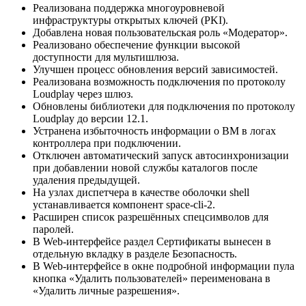
Реализована поддержка многоуровневой
инфраструктуры открытых ключей (PKI).
Добавлена новая пользовательская роль «Модератор».
Реализовано обеспечение функции высокой
доступности для мультишлюза.
Улучшен процесс обновления версий зависимостей.
Реализована возможность подключения по протоколу
Loudplay через шлюз.
Обновлены библиотеки для подключения по протоколу
Loudplay до версии 12.1.
Устранена избыточность информации о ВМ в логах
контроллера при подключении.
Отключен автоматический запуск автосинхронизации
при добавлении новой службы каталогов после
удаления предыдущей.
На узлах диспетчера в качестве оболочки shell
устанавливается компонент space-cli-2.
Расширен список разрешённых спецсимволов для
паролей.
В Web-интерфейсе раздел Сертификаты вынесен в
отдельную вкладку в разделе Безопасность.
В Web-интерфейсе в окне подробной информации пула
кнопка «Удалить пользователей» переименована в
«Удалить личные разрешения».