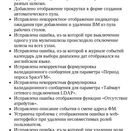
разных шлюзах.
Добавлено отображение прокрутки в форме создания
автоматического пула.
Исправлено некорректное отображение индикатора
ожидания при добавлении и удалении ВМ из пула
рабочих столов.
Исправлена ошибка, из-за которой при выключении
одного узла мультишлюза происходило отключение
шлюза на всех узлах.
Исправлена ошибка, из-за которой в журнале событий
календарь для выбора диапазона дат отображался на
английском языке.
Исправлена некорректная формулировка
валидационного сообщения для параметра «Период
опроса SpaceVM».
Исправлена некорректная формулировка
валидационного сообщения для параметра «Таймаут
сетевого подключения LDAP».
Исправлена ошибка отображения функции «Отсутствие
атрибутов».
Исправлено описание события о смене адреса ФМ.
Устранена проблема с отображением ошибки в web-
интерфейсе при удалении несовместимых ролей
пользователя.
Исправлена ошибка, из-за которой при удалении роли