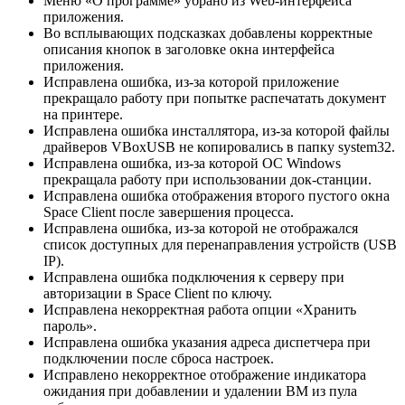
Меню «О программе» убрано из Web-интерфейса
приложения.
Во всплывающих подсказках добавлены корректные
описания кнопок в заголовке окна интерфейса
приложения.
Исправлена ошибка, из-за которой приложение
прекращало работу при попытке распечатать документ
на принтере.
Исправлена ошибка инсталлятора, из-за которой файлы
драйверов VBoxUSB не копировались в папку system32.
Исправлена ошибка, из-за которой ОС Windows
прекращала работу при использовании док-станции.
Исправлена ошибка отображения второго пустого окна
Space Client после завершения процесса.
Исправлена ошибка, из-за которой не отображался
список доступных для перенаправления устройств (USB
IP).
Исправлена ошибка подключения к серверу при
авторизации в Space Client по ключу.
Исправлена некорректная работа опции «Хранить
пароль».
Исправлена ошибка указания адреса диспетчера при
подключении после сброса настроек.
Исправлено некорректное отображение индикатора
ожидания при добавлении и удалении ВМ из пула