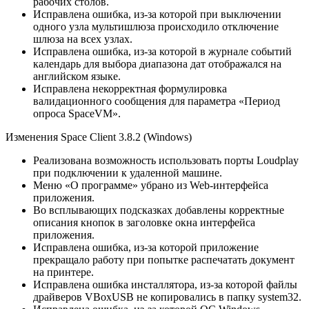
рабочих столов.
Исправлена ошибка, из-за которой при выключении
одного узла мультишлюза происходило отключение
шлюза на всех узлах.
Исправлена ошибка, из-за которой в журнале событий
календарь для выбора диапазона дат отображался на
английском языке.
Исправлена некорректная формулировка
валидационного сообщения для параметра «Период
опроса SpaceVM».
Изменения Space Client 3.8.2 (Windows)
Реализована возможность использовать порты Loudplay
при подключении к удаленной машине.
Меню «О программе» убрано из Web-интерфейса
приложения.
Во всплывающих подсказках добавлены корректные
описания кнопок в заголовке окна интерфейса
приложения.
Исправлена ошибка, из-за которой приложение
прекращало работу при попытке распечатать документ
на принтере.
Исправлена ошибка инсталлятора, из-за которой файлы
драйверов VBoxUSB не копировались в папку system32.