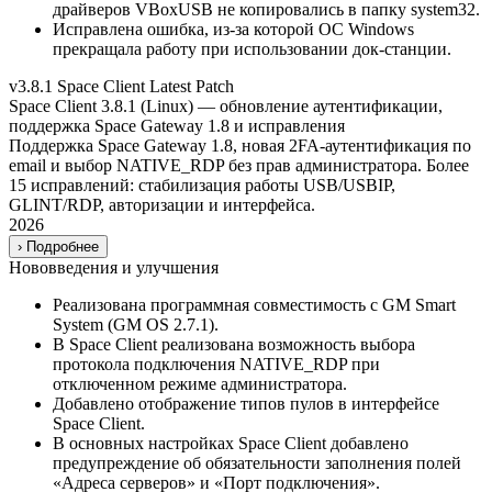
драйверов VBoxUSB не копировались в папку system32.
Исправлена ошибка, из-за которой ОС Windows
прекращала работу при использовании док-станции.
v3.8.1
Space Client
Latest
Patch
Space Client 3.8.1 (Linux) — обновление аутентификации,
поддержка Space Gateway 1.8 и исправления
Поддержка Space Gateway 1.8, новая 2FA-аутентификация по
email и выбор NATIVE_RDP без прав администратора. Более
15 исправлений: стабилизация работы USB/USBIP,
GLINT/RDP, авторизации и интерфейса.
2026
›
Подробнее
Нововведения и улучшения
Реализована программная совместимость с GM Smart
System (GM OS 2.7.1).
В Space Client реализована возможность выбора
протокола подключения NATIVE_RDP при
отключенном режиме администратора.
Добавлено отображение типов пулов в интерфейсе
Space Client.
В основных настройках Space Client добавлено
предупреждение об обязательности заполнения полей
«Адреса серверов» и «Порт подключения».