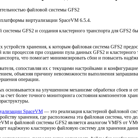
платформы виртуализации SpaceVM 6.5.4.
системы GFS2 и создания кластерного транспорта для GFS2 был
х устройств хранения, к которым файловая система GFS2 предо
й или процессов при создании пула данных GFS2 и кластерного 
ранспорта, что помогает минимизировать сбои и повысить надёж
вателя, сопоставляя их с текущими настройками и конфигураци
ением, объясняя причину невозможности выполнения запрашивае
вершения операции.
 основывается на улучшенном механизме обработки сбоев и от
 за счет более точного мониторинга состояния компонентов хра
фраструктуры.
туализации SpaceVM
— это реализация кластерной файловой сист
тройству хранения, где расположена эта файловая система, что 
eVM и файловой системы GFS2 является аналогом VMFS от VMwar
о ищет надёжную кластерную файловую систему для хранения дан