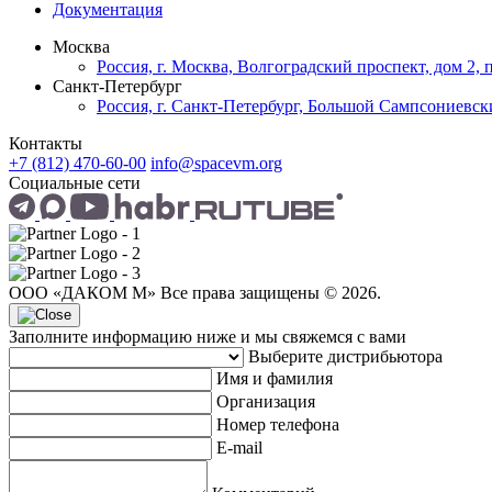
Документация
Москва
Россия, г. Москва, Волгоградский проспект, дом 2,
Санкт-Петербург
Россия, г. Санкт-Петербург, Большой Сампсониевский
Контакты
+7 (812) 470-60-00
info@spacevm.org
Социальные сети
ООО «ДАКОМ М» Все права защищены © 2026.
Заполните информацию ниже и мы свяжемся с вами
Выберите дистрибьютора
Имя и фамилия
Организация
Номер телефона
E-mail