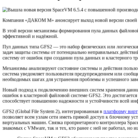
Компания «ДАКОМ М» анонсирует выход новой версии своей 
В этой версии механизмы формирования пула данных файловой 
эффективной и надёжной.
Пул данных типа GFS2 — это набор физических или логически
задач защиты системы от потенциально неправильных действи
систему от ошибок при создании пула данных и кластерного т
Механизмы анализируют состояние системы и действия пользо
система уведомляет пользователя предупреждением или сообщ
необходимых шагах для устранения проблемы и успешного за
Новый подход к подключению внешних систем хранения данных
ошибок в кластерной файловой системе GFS2. Это достигается
способствует повышению надежности и устойчивости всей ин
GFS2 (Global File System 2), интегрированная в
платформу вир
позволяет всем узлам сети иметь прямой доступ к блочному ус
виртуальных машин. Связка проприетарного контроллера Spac
знакомых с VMware, так и тех, кто ранее с ней не работал, н