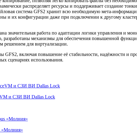
 копирование, позволяя легко копировать файлы без необходимо
намически распределяет ресурсы и поддерживает создание тонки
йловая система GFS2 хранит всю необходимую мета-информацию 
ины и их конфигурации даже при подключении к другому класт
а значительная работа по адаптации логики управления и мони
ого, разработаны механизмы для обеспечения повышенной функци
м решением для виртуализации.
ы GFS2, включая повышение её стабильности, надёжности и про
ных сценариях использования.
VM и СЗИ ВИ Dallas Lock
s «Молния»