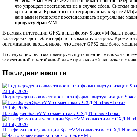
«Связка SpaceVM и GFS2 обеспечивает простое резервное
что упрощает восстановление в случае сбоев. Система ди
хранилищем. Кроме того, интегрированная в SpaceVM фа
данными и позволяет восстанавливать виртуальные маш
продукту SpaceVM
В рамках интеграции GFS2 в платформу SpaceVM была проделан
кластером через веб-интерфейс и командную строку. Кроме т
оптимизацию ввода-вывода, что делает GFS2 еще более мощны
В следующих релизах планируется улучшение файловой систем
эффективной и устойчивой даже при высокой нагрузке и слож
Последние новости
23 July 2026
Подтверждена совместимость платформы виртуализации Space
15 July 2026
Платформа SpaceVM совместима с СХД Nimbus «Гром»
13 July 2026
Платформа виртуализации SpaceVM совместима с СХД Nimbu