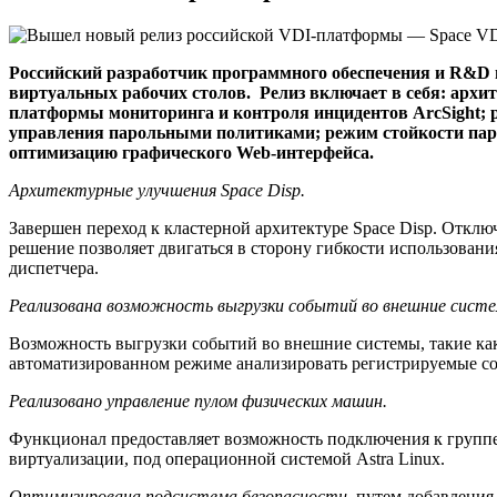
Российский разработчик программного обеспечения и R&D 
виртуальных рабочих столов. Релиз включает в себя: архи
платформы мониторинга и контроля инцидентов ArcSight; 
управления парольными политиками; режим стойкости паро
оптимизацию графического Web-интерфейса.
Архитектурные улучшения Space Disp.
Завершен переход к кластерной архитектуре Space Disp. Отклю
решение позволяет двигаться в сторону гибкости использован
диспетчера.
Реализована возможность выгрузки событий во внешние систе
Возможность выгрузки событий во внешние системы, такие как
автоматизированном режиме анализировать регистрируемые с
Реализовано управление пулом физических машин.
Функционал предоставляет возможность подключения к групп
виртуализации, под операционной системой Astra Linux.
Оптимизирована подсистема безопасности
, путем добавления