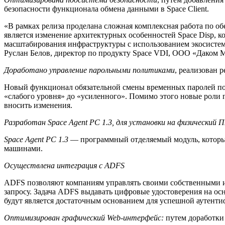
безопасности функционала обмена данными в Space Client.
«В рамках релиза проделана сложная комплексная работа по о
является изменение архитектурных особенностей Space Disp, 
масштабирования инфраструктуры с использованием экосисте
Руслан Белов, директор по продукту Space VDI, ООО «Даком 
Доработано управление парольными политиками
, реализован 
Новый функционал обязательной смены временных паролей поз
«слабого уровня» до «усиленного». Помимо этого новые роли п
вносить изменения.
Разработан Space Agent PC 1.3, для установки на физический П
Space Agent PC 1.3
— программный отделяемый модуль, который
машинами.
Осуществлена интеграция с ADFS
ADFS позволяют компаниям управлять своими собственными и
запросу. Задача ADFS выдавать цифровые удостоверения на ос
будут является достаточным основанием для успешной аутентифи
Оптимизирован графический Web-интерфейс:
путем доработки