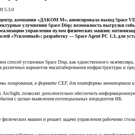
центр, компания «ДАКОМ М», анонсировала выход Space VDI
тектурные улучшения Space Disp; возможность выгрузки соб
реализацию управления пулом физических машин; оптимизаци
лей «Усиленный»; разработку — Space Agent PC 1.3, для ус
чен способ установки Space Disp, как единственного экземпляра
ия различных вариантов масштабирования инфраструктуры и пре
мы логирования, в формате CEF, для платформы мониторинга и 
 ArcSight, позволят дополнительно обеспечить информационную 
обытия с целью выявления потенциальных инцидентов ИБ.
е физических машин и решает задачи управления рабочими сто
 взаимодействие с технологиями единого входа и двухфакторной