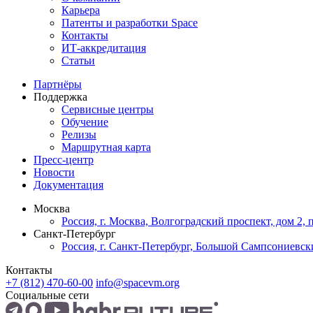
Карьера
Патенты и разработки Space
Контакты
ИТ-аккредитация
Статьи
Партнёры
Поддержка
Сервисные центры
Обучение
Релизы
Маршрутная карта
Пресс-центр
Новости
Документация
Москва
Россия, г. Москва, Волгоградский проспект, дом 2,
Санкт-Петербург
Россия, г. Санкт-Петербург, Большой Сампсониевский
Контакты
+7 (812) 470-60-00
info@spacevm.org
Социальные сети