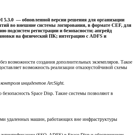
 5.3.0 — обновленной версии решения для организации
ытий во внешние системы логирования, в формате CEF, для
ю подсистем регистрации и безопасности; апгрейд
тановки на физический ПК; интеграцию с ADFS и
, без возможности создания дополнительных экземпляров. Такое
доставляет возможность реализации отказоустойчивой схемы
контроля инцидентов ArcSight.
безопасность Space Disp. Такие системы позволяют в
лами удаленных машин, работающих вне инфраструктуры
 аутентификации (SSO, ADFS) в Space Disp и обеспечением