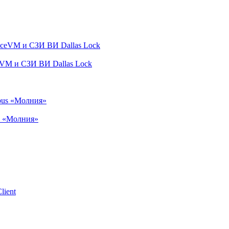
VM и СЗИ ВИ Dallas Lock
s «Молния»
lient