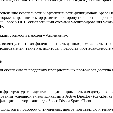
беспечению безопасности и эффективности функционала Space D
которые направили вектор развития в сторону повышения произ
мы Space VDI. С обновленными схемами масштабирования можно
М».
режим стойкости паролей «Усиленный».
воляет усилить конфиденциальность данных, а сложность этих п
ользователей, такие как аудиторы, предоставляют возможность 
К.
 обеспечивает поддержку проприетарных протоколов доступа и
нфраструктурами идентификации и применять для доступа к п
новании успешной аутентификации в Active Directory (службы к
кации и авторизации для Space Disp и Space Client.
 шрифтов и подбором оптимальных цветов под светлую и темную