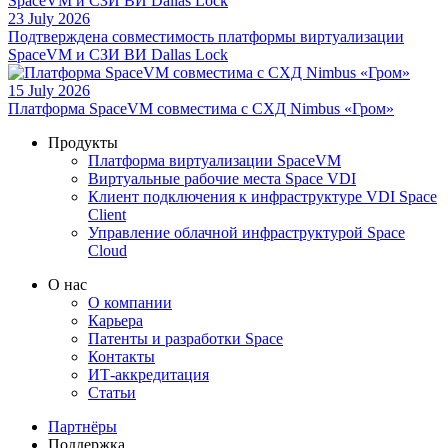
23 July 2026
Подтверждена совместимость платформы виртуализации
SpaceVM и СЗИ ВИ Dallas Lock
15 July 2026
Платформа SpaceVM совместима с СХД Nimbus «Гром»
Продукты
Платформа виртуализации SpaceVM
Виртуальные рабочие места Space VDI
Клиент подключения к инфраструктуре VDI Space
Client
Управление облачной инфраструктурой Space
Cloud
О нас
О компании
Карьера
Патенты и разработки Space
Контакты
ИТ-аккредитация
Статьи
Партнёры
Поддержка