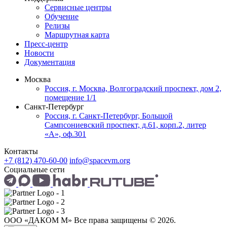
Сервисные центры
Обучение
Релизы
Маршрутная карта
Пресс-центр
Новости
Документация
Москва
Россия, г. Москва, Волгоградский проспект, дом 2,
помещение 1/1
Санкт-Петербург
Россия, г. Санкт-Петербург, Большой
Сампсониевский проспект, д.61, корп.2, литер
«А», оф.301
Контакты
+7 (812) 470-60-00
info@spacevm.org
Социальные сети
ООО «ДАКОМ М» Все права защищены © 2026.