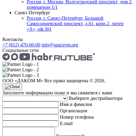
Россия, г. Москва, Волгоградский проспект, дом 2,
помещение 1/1
Санкт-Петербург
Россия, г. Санкт-Петербург, Большой
Сампсониевский проспект, д.61, корп.2, литер
«А», оф.301
Контакты
+7 (812) 470-60-00
info@spacevm.org
Социальные сети
ООО «ДАКОМ М» Все права защищены © 2026.
Заполните информацию ниже и мы свяжемся с вами
Выберите дистрибьютора
Имя и фамилия
Организация
Номер телефона
E-mail