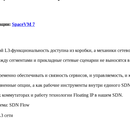
тации:
SpaceVM 7
рой L3-функциональность доступна из коробки, а механики сете
между сегментами и прикладные сетевые сценарии не выносятся в
ременно обеспечивать и связность сервисов, и управляемость, 
розненные опции, а как рабочие инструменты внутри единого SD
оммутаторах и работу технологии Floating IP в нашем SDN.
тема: SDN Flow
L3 сети