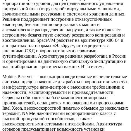
корпоративного уровня для централизованного управления
виртуальной инфраструктурой: виртуальными машинами,
вычислительными ресурсами и системами хранения данных.
Решение поддерживает построение отказоустойчивых
кластеров, live-миграцию виртуальных машин и
автоматическое распределение нагрузки, а также включает
встроенную безагентную систему резервного копирования и
восстановления. SpaceVM работает на архитектуре x86-64 и
аппаратных платформах «Эльбрус», интегрируется с
внешними СХД и корпоративными сервисами
аутентификации. Архитектура решения разработана в России
и ориентирована на длительную стабильную эксплуатацию и
масштабирование критически важных ИТ-систем.
Mobius P-server — высокопроизводительные вычислительные
системы, предназначенные для работы в корпоративных сетях
и инфраструктуре дата-центров с высокими требованиями к
надежности, масштабируемости и производительности.
Серверы собираются на базе компонентов мировых
производителей, оснащаются многоядерными процессорами
Intel Xeon, высокоскоростной памятью объемом до нескольких
терабайт, NVMe-накопителями корпоративного класса с
высокой пропускной способностью, а также
высокоскоростными сетевыми интерфейсами. Архитектура
серверов предусматривает возможность установки