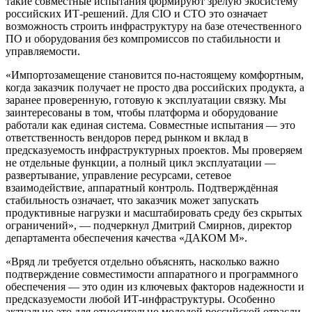
такие совместные испытания формируют зрелую экосистему
российских ИТ-решений. Для CIO и CTO это означает
возможность строить инфраструктуру на базе отечественного
ПО и оборудования без компромиссов по стабильности и
управляемости.
«Импортозамещение становится по-настоящему комфортным,
когда заказчик получает не просто два российских продукта, а
заранее проверенную, готовую к эксплуатации связку. Мы
заинтересованы в том, чтобы платформа и оборудование
работали как единая система. Совместные испытания — это
ответственность вендоров перед рынком и вклад в
предсказуемость инфраструктурных проектов. Мы проверяем
не отдельные функции, а полный цикл эксплуатации —
развертывание, управление ресурсами, сетевое
взаимодействие, аппаратный контроль. Подтверждённая
стабильность означает, что заказчик может запускать
продуктивные нагрузки и масштабировать среду без скрытых
ограничений», — подчеркнул Дмитрий Смирнов, директор
департамента обеспечения качества «ДАКОМ М».
«Вряд ли требуется отдельно объяснять, насколько важно
подтверждение совместимости аппаратного и программного
обеспечения — это один из ключевых факторов надежности и
предсказуемости любой ИТ-инфраструктуры. Особенно
актуально это для относительно молодой российской отрасли