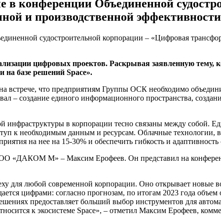
 в конференции Объединенной судостро
нной и производственной эффективности
еализации цифровых проектов. Раскрывая заявленную тему
 на базе решений Space».
 встрече, что предприятиям Группы ОСК необходимо объединить
ал – создание единого информационного пространства, создани
й инфраструктуры в корпорации тесно связаны между собой. Е
уп к необходимым данным и ресурсам. Облачные технологии, в 
приятия на нее на 15-30% и обеспечить гибкость и адаптивность
ООО «ДАКОМ М» – Максим Ерофеев. Он представил на конференц
еху для любой современной корпорации. Оно открывает новые в
ается цифрами: согласно прогнозам, по итогам 2023 года объем 
решениях предоставляет больший выбор инструментов для автома
 относится к экосистеме Space», – отметил Максим Ерофеев, 