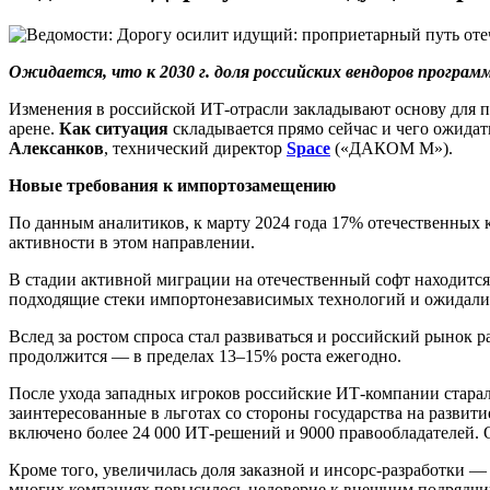
Ожидается, что к 2030 г. доля российских вендоров програ
Изменения в российской ИТ-отрасли закладывают основу для 
арене.
Как ситуация
складывается прямо сейчас и чего ожидат
Алексанков
, технический директор
Space
(«ДАКОМ М»).
Новые требования к импортозамещению
По данным аналитиков, к марту 2024 года 17% отечественных
активности в этом направлении.
В стадии активной миграции на отечественный софт находится
подходящие стеки импортонезависимых технологий и ожидали 
Вслед за ростом спроса стал развиваться и российский рынок р
продолжится — в пределах 13–15% роста ежегодно.
После ухода западных игроков российские ИТ-компании старал
заинтересованные в льготах со стороны государства на развити
включено более 24 000 ИТ-решений и 9000 правообладателей. 
Кроме того, увеличилась доля заказной и инсорс-разработки —
многих компаниях повысилось недоверие к внешним подрядчик