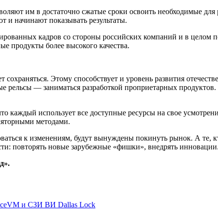
зволяют им в достаточно сжатые сроки освоить необходимые для
т и начинают показывать результаты.
ированных кадров со стороны российских компаний и в целом п
ые продукты более высокого качества.
т сохраняться. Этому способствует и уровень развития отечеств
ые рельсы — заниматься разработкой проприетарных продуктов. 
, что каждый использует все доступные ресурсы на свое усмотре
уляторными методами.
ваться к изменениям, будут вынуждены покинуть рынок. А те, кт
ости: повторять новые зарубежные «фишки», внедрять инновации
д».