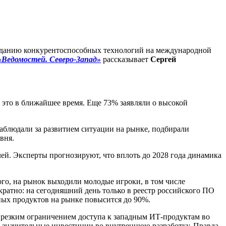
озданию конкурентоспособных технологий на международной
«Ведомостей. Северо-Запад»
рассказывает
Сергей
 это в ближайшее время. Еще 73% заявляли о высокой
аблюдали за развитием ситуации на рынке, подбирали
вня.
блей. Эксперты прогнозируют, что вплоть до 2028 года динамика
го, на рынок выходили молодые игроки, в том числе
 кратно: на сегодняшний день только в реестр российского ПО
ных продуктов на рынке повысится до 90%.
С резким ограничением доступа к западным ИТ-продуктам во
 значительные инвестиции во внутреннюю разработку. Правда,