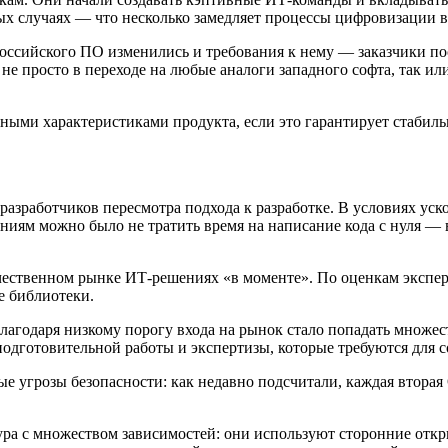
х случаях — что несколько замедляет процессы цифровизации в 
российского ПО изменились и требования к нему — заказчики п
 не просто в переходе на любые аналоги западного софта, так 
ми характеристиками продукта, если это гарантирует стабильно
 разработчиков пересмотра подхода к разработке. В условиях у
ниям можно было не тратить время на написание кода с нуля —
чественном рынке ИТ-решениях «в моменте». По оценкам экспер
е библиотеки.
благодаря низкому порогу входа на рынок стало попадать множес
одготовительной работы и экспертизы, которые требуются для с
 угрозы безопасности: как недавно подсчитали, каждая вторая 
тура с множеством зависимостей: они используют сторонние отк