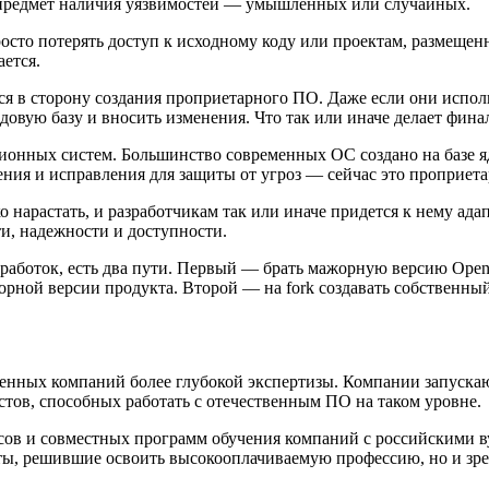
 предмет наличия уязвимостей — умышленных или случайных.
росто потерять доступ к исходному коду или проектам, размеще
ается.
я в сторону создания проприетарного ПО. Даже если они исполь
довую базу и вносить изменения. Что так или иначе делает фи
ионных систем. Большинство современных ОС создано на базе яд
ния и исправления для защиты от угроз — сейчас это проприет
 нарастать, и разработчикам так или иначе придется к нему ада
и, надежности и доступности.
работок, есть два пути. Первый — брать мажорную версию Open S
рной версии продукта. Второй — на fork создавать собственный 
твенных компаний более глубокой экспертизы. Компании запуск
тов, способных работать с отечественным ПО на таком уровне.
сов и совместных программ обучения компаний с российскими ву
ты, решившие освоить высокооплачиваемую профессию, но и зре