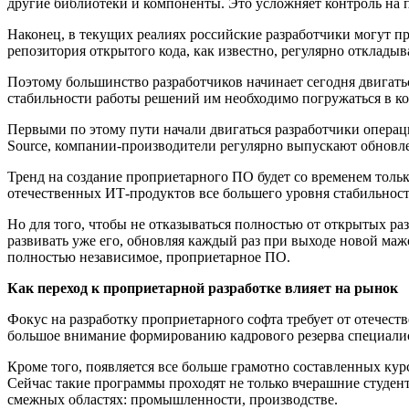
другие библиотеки и компоненты. Это усложняет контроль на
Наконец, в текущих реалиях российские разработчики могут п
репозитория открытого кода, как известно, регулярно откладыв
Поэтому большинство разработчиков начинает сегодня двигатьс
стабильности работы решений им необходимо погружаться в ко
Первыми по этому пути начали двигаться разработчики операц
Source, компании-производители регулярно выпускают обновле
Тренд на создание проприетарного ПО будет со временем только
отечественных ИТ-продуктов все большего уровня стабильност
Но для того, чтобы не отказываться полностью от открытых раз
развивать уже его, обновляя каждый раз при выходе новой мажо
полностью независимое, проприетарное ПО.
Как переход к проприетарной разработке влияет на рынок
Фокус на разработку проприетарного софта требует от отечес
большое внимание формированию кадрового резерва специалис
Кроме того, появляется все больше грамотно составленных кур
Сейчас такие программы проходят не только вчерашние студен
смежных областях: промышленности, производстве.