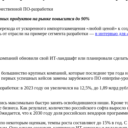
ммных продуктов на рынке повысится до 90%
перехода от ускоренного импортозамещения «любой ценой» к с
ь от отрасли на примере сегмента разработки —
в интервью для
 компаний обновили свой ИТ-ландшафт или планировали сделать
 большинство крупных компаний, которые последние три года н
первых успешных кейсов замены зарубежного ПО enterprise-уро
азработки: в 2023 году он увеличился на 12,5%, до 1,89 млрд ру
ись максимально быстро занять освободившиеся ниши. Кроме то
е бизнеса. Как результат, количество российского софта выросло
Ожидается, что к 2030 году доля российских вендоров программ
 по некоторым оценкам, темпы роста составляют до 15% в год. 
ам. Они начали создавать кэптивные ИТ-команды и вкладывать