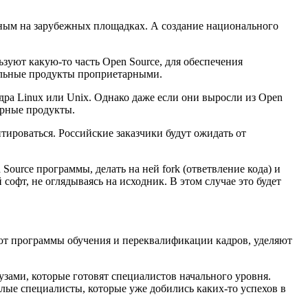
нным на зарубежных площадках. А создание национального
зуют какую-то часть Open Source, для обеспечения
нальные продукты проприетарными.
ра Linux или Unix. Однако даже если они выросли из Open
арные продукты.
птироваться. Российские заказчики будут ожидать от
ource программы, делать на ней fork (ответвление кода) и
софт, не оглядываясь на исходник. В этом случае это будет
ают программы обучения и переквалификации кадров, уделяют
зами, которые готовят специалистов начального уровня.
лые специалисты, которые уже добились каких-то успехов в