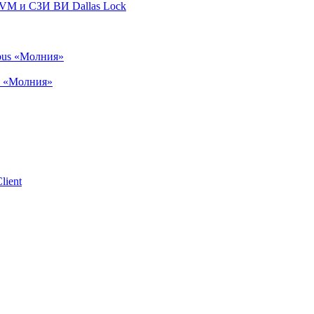
VM и СЗИ ВИ Dallas Lock
s «Молния»
lient